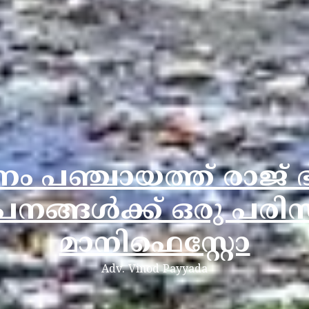
ം പഞ്ചായത്ത് രാജ്
പനങ്ങൾക്ക് ഒരു പരിസ
മാനിഫെസ്റ്റോ
Adv. Vinod Payyada