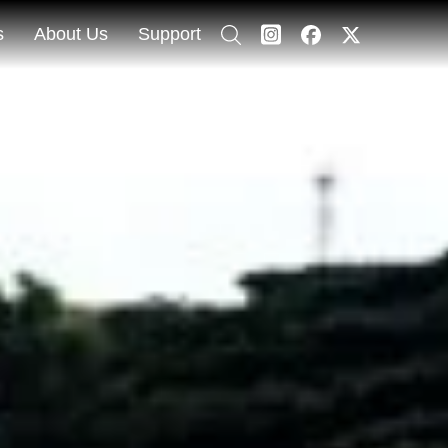
s
About Us
Support