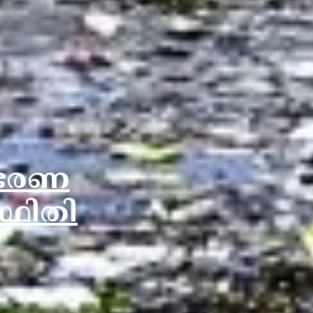
 ഭരണ
്ഥിതി