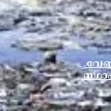
വേണ
സ്ഥാ