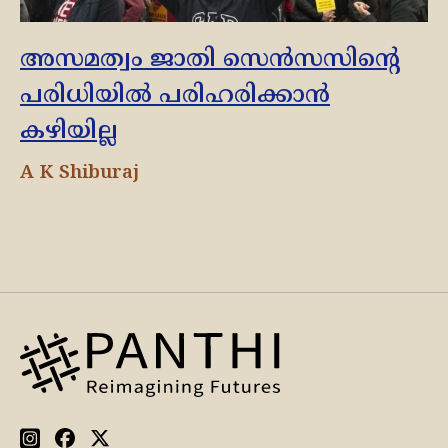
അസമത്വം ജാതി സെൻസസിന്റെ
പരിധിയിൽ പരിഹരിക്കാൻ
കഴിയില്ല
A K Shiburaj