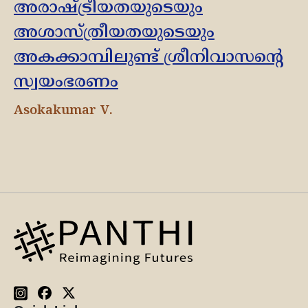
അരാഷ്ട്രീയതയുടെയും
അശാസ്ത്രീയതയുടെയും
അകക്കാമ്പിലുണ്ട് ശ്രീനിവാസൻ്റെ
സ്വയംഭരണം
Asokakumar V.