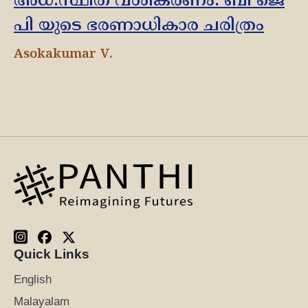
അധ:സ്ഥിത വശീകരണം: ബി ജെ
പി യുടെ ഭരണാധികാര ചരിത്രം
Asokakumar V.
Quick Links
English
Malayalam