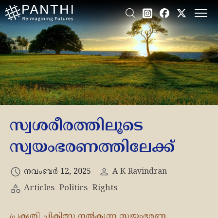
സ്വശരീരത്തിലൂടെ
സ്വയംഭരണത്തിലേക്ക്
നവംബർ 12, 2025
A K Ravindran
Articles
Politics
Rights
പ്രകൃതി ചികിത്സ നൽകുന്ന സ്വയംഭരണ