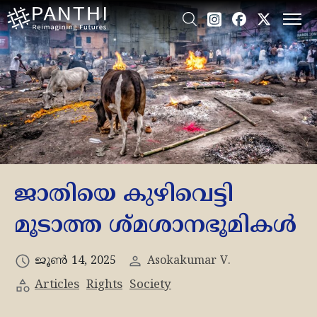
ജാതിയെ കുഴിവെട്ടി
മൂടാത്ത ശ്മശാനഭൂമികൾ
ജൂൺ 14, 2025
Asokakumar V.
Articles
Rights
Society